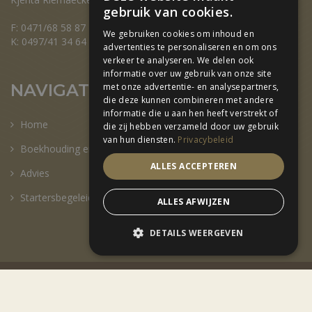
gebruik van cookies.
F: 0471/68 58 87
We gebruiken cookies om inhoud en
K: 0497/41 34 64
advertenties te personaliseren en om ons
verkeer te analyseren. We delen ook
informatie over uw gebruik van onze site
NAVIGATIE
met onze advertentie- en analysepartners,
die deze kunnen combineren met andere
informatie die u aan hen heeft verstrekt of
Home
die zij hebben verzameld door uw gebruik
van hun diensten.
Privacybeleid
Boekhouding en Fiscaliteit
ALLES ACCEPTEREN
Advies
Startersbegeleiding
ALLES AFWIJZEN
DETAILS WEERGEVEN
2025 © Fiscal Focus – Created by
VCO
–
Privacy Beleid
Volg ons: